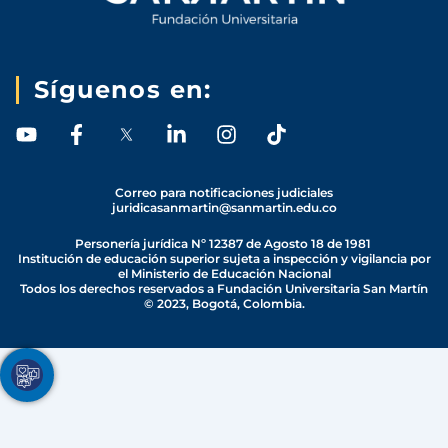
Síguenos en:
Y
F
L
I
T
o
a
i
n
i
u
c
n
s
k
t
e
k
t
t
Correo para notificaciones judiciales
juridicasanmartin@sanmartin.edu.co
u
b
e
a
o
b
o
d
g
k
Personería jurídica Nº 12387 de Agosto 18 de 1981
e
o
i
r
Institución de educación superior sujeta a inspección y vigilancia por
el Ministerio de Educación Nacional
k
n
a
Todos los derechos reservados a Fundación Universitaria San Martín
-
-
m
© 2023, Bogotá, Colombia.
f
i
n
Youtube
Facebook
Twitter
TikTok
Instagram