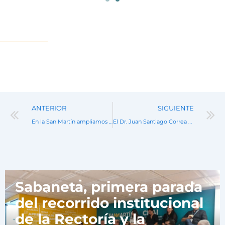
Prev
ANTERIOR
SIGUIENTE
En la San Martín ampliamos nuestra oferta con nuevos técnicos laborales en el área veterinaria
El Dr. Juan Santiago Correa Restrepo asume la Rectoría de la Fundación Universitaria San Martín
Noticias
Sabaneta, primera parada
del recorrido institucional
de la Rectoría y la