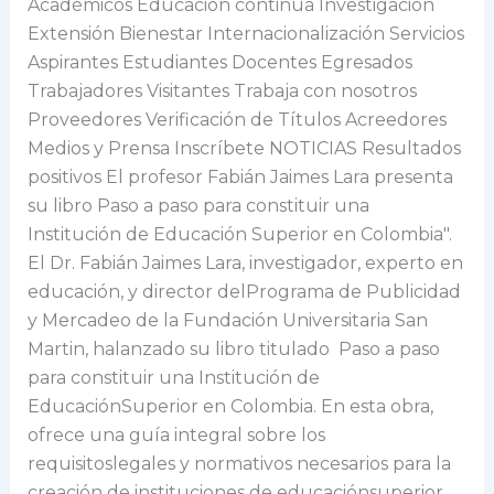
Académicos Educación continua Investigación
paso
Extensión Bienestar Internacionalización Servicios
para
Aspirantes Estudiantes Docentes Egresados
constituir
Trabajadores Visitantes Trabaja con nosotros
una
Proveedores Verificación de Títulos Acreedores
Institución
Medios y Prensa Inscríbete NOTICIAS Resultados
de
positivos El profesor Fabián Jaimes Lara presenta
Educación
su libro Paso a paso para constituir una
Superior
Institución de Educación Superior en Colombia".
en
El Dr. Fabián Jaimes Lara, investigador, experto en
Colombia”.
educación, y director delPrograma de Publicidad
y Mercadeo de la Fundación Universitaria San
Martin, halanzado su libro titulado Paso a paso
para constituir una Institución de
EducaciónSuperior en Colombia. En esta obra,
ofrece una guía integral sobre los
requisitoslegales y normativos necesarios para la
creación de instituciones de educaciónsuperior,