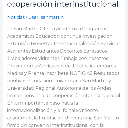
Universidad
cooperación interinstitucional
Regional
Autónoma
Noticias
/
user_sanmartin
de
La San Martín Oferta Académica Programas
los
Académicos Educación continua Investigación
Andes
Extensión Bienestar Internacionalización Servicios
firman
Aspirantes Estudiantes Docentes Egresados
convenio
Trabajadores Visitantes Trabaja con nosotros
de
Proveedores Verificación de Títulos Acreedores
cooperación
Medios y Prensa Inscríbete NOTICIAS Resultados
interinstitucional
positivos Fundación Universitaria San Martín y
Universidad Regional Autónoma de los Andes
firman convenio de cooperación interinstitucional
En un importante paso hacia la
internacionalización y el fortalecimiento
académico, la Fundación Universitaria San Martín
firmó un convenio interinstitucional con la