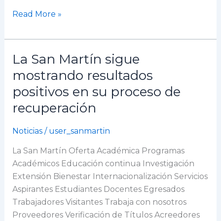
Read More »
La San Martín sigue
La
San
mostrando resultados
Martín
positivos en su proceso de
sigue
recuperación
mostrando
resultados
Noticias
/
user_sanmartin
positivos
en
La San Martín Oferta Académica Programas
su
Académicos Educación continua Investigación
proceso
Extensión Bienestar Internacionalización Servicios
de
Aspirantes Estudiantes Docentes Egresados
recuperación
Trabajadores Visitantes Trabaja con nosotros
Proveedores Verificación de Títulos Acreedores