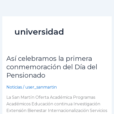
Ir
al
contenido
universidad
Así celebramos la primera
Así
celebramos
conmemoración del Día del
la
Pensionado
primera
conmemoración
Noticias
/
user_sanmartin
del
Día
La San Martín Oferta Académica Programas
del
Académicos Educación continua Investigación
Pensionado
Extensión Bienestar Internacionalización Servicios