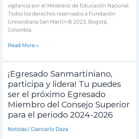
vigilancia por el Ministerio de Educación Nacional
Todos los derechos reservados a Fundación
Universitaria San Martín © 2023, Bogotá,
Colombia.
Read More »
¡Egresado Sanmartiniano,
¡Egresado
Sanmartiniano,
participa y lidera! Tu puedes
participa
ser el próximo Egresado
y
Miembro del Consejo Superior
lidera!
Tu
para el periodo 2024-2026
puedes
ser
Noticias
/
Giancarlo Daza
el