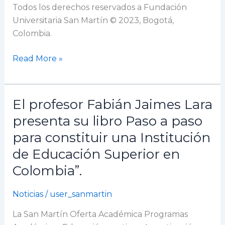
Todos los derechos reservados a Fundación
Universitaria San Martín © 2023, Bogotá,
Colombia.
Read More »
El profesor Fabián Jaimes Lara
El
profesor
presenta su libro Paso a paso
Fabián
para constituir una Institución
Jaimes
de Educación Superior en
Lara
presenta
Colombia”.
su
libro
Noticias
/
user_sanmartin
Paso
La San Martín Oferta Académica Programas
a