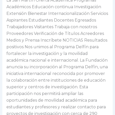
La San Martín Oferta Académica Programas
y
Académicos Educación continua Investigación
la
Extensión Bienestar Internacionalización Servicios
movilidad
Aspirantes Estudiantes Docentes Egresados
académica
Trabajadores Visitantes Trabaja con nosotros
nacional
Proveedores Verificación de Títulos Acreedores
e
Medios y Prensa Inscríbete NOTICIAS Resultados
internacional.
positivos Nos unimos al Programa Delfín para
fortalecer la investigación y la movilidad
académica nacional e internacional. La Fundación
anuncia su incorporación al Programa Delfín, una
iniciativa internacional reconocida por promover
la colaboración entre instituciones de educación
superior y centros de investigación. Esta
participación nos permitirá ampliar las
oportunidades de movilidad académica para
estudiantes y profesores y realizar contacto para
proyectos de investigación con cerca de 290