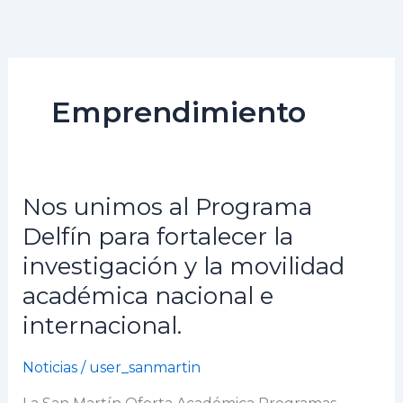
Ir
al
contenido
Emprendimiento
Nos unimos al Programa
Nos
unimos
Delfín para fortalecer la
al
investigación y la movilidad
Programa
académica nacional e
Delfín
para
internacional.
fortalecer
la
Noticias
/
user_sanmartin
investigación