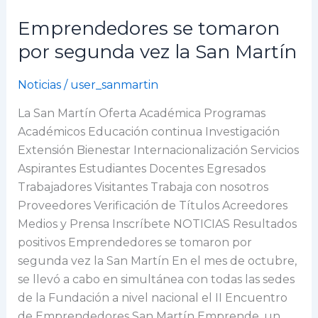
Emprendedores se tomaron
Emprendedores
se
por segunda vez la San Martín
tomaron
por
Noticias
/
user_sanmartin
segunda
La San Martín Oferta Académica Programas
vez
Académicos Educación continua Investigación
la
Extensión Bienestar Internacionalización Servicios
San
Aspirantes Estudiantes Docentes Egresados
Martín
Trabajadores Visitantes Trabaja con nosotros
Proveedores Verificación de Títulos Acreedores
Medios y Prensa Inscríbete NOTICIAS Resultados
positivos Emprendedores se tomaron por
segunda vez la San Martín En el mes de octubre,
se llevó a cabo en simultánea con todas las sedes
de la Fundación a nivel nacional el II Encuentro
de Emprendedores San Martín Emprende, un