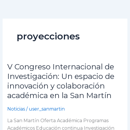
Ir
al
contenido
proyecciones
V Congreso Internacional de
V
Congreso
Investigación: Un espacio de
Internacional
innovación y colaboración
de
académica en la San Martín
Investigación:
Un
Noticias
/
user_sanmartin
espacio
de
La San Martín Oferta Académica Programas
innovación
Académicos Educación continua Investigación