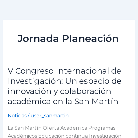
Ir
al
contenido
Jornada Planeación
V Congreso Internacional de
V
Congreso
Investigación: Un espacio de
Internacional
innovación y colaboración
de
académica en la San Martín
Investigación:
Un
Noticias
/
user_sanmartin
espacio
de
La San Martín Oferta Académica Programas
innovación
Académicos Educación continua Investigación