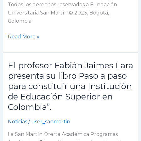
Todos los derechos reservados a Fundación
Universitaria San Martín © 2023, Bogotá,
Colombia.
Read More »
El profesor Fabián Jaimes Lara
El
profesor
presenta su libro Paso a paso
Fabián
para constituir una Institución
Jaimes
de Educación Superior en
Lara
presenta
Colombia”.
su
libro
Noticias
/
user_sanmartin
Paso
La San Martín Oferta Académica Programas
a