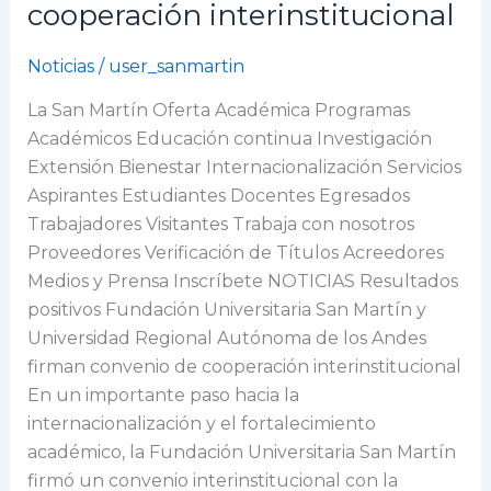
Universidad
cooperación interinstitucional
Regional
Autónoma
Noticias
/
user_sanmartin
de
La San Martín Oferta Académica Programas
los
Académicos Educación continua Investigación
Andes
Extensión Bienestar Internacionalización Servicios
firman
Aspirantes Estudiantes Docentes Egresados
convenio
Trabajadores Visitantes Trabaja con nosotros
de
Proveedores Verificación de Títulos Acreedores
cooperación
Medios y Prensa Inscríbete NOTICIAS Resultados
interinstitucional
positivos Fundación Universitaria San Martín y
Universidad Regional Autónoma de los Andes
firman convenio de cooperación interinstitucional
En un importante paso hacia la
internacionalización y el fortalecimiento
académico, la Fundación Universitaria San Martín
firmó un convenio interinstitucional con la