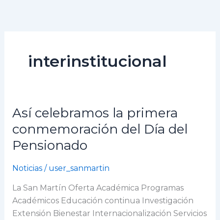
Ir
al
contenido
interinstitucional
Así celebramos la primera
Así
celebramos
conmemoración del Día del
la
Pensionado
primera
conmemoración
Noticias
/
user_sanmartin
del
Día
La San Martín Oferta Académica Programas
del
Académicos Educación continua Investigación
Pensionado
Extensión Bienestar Internacionalización Servicios