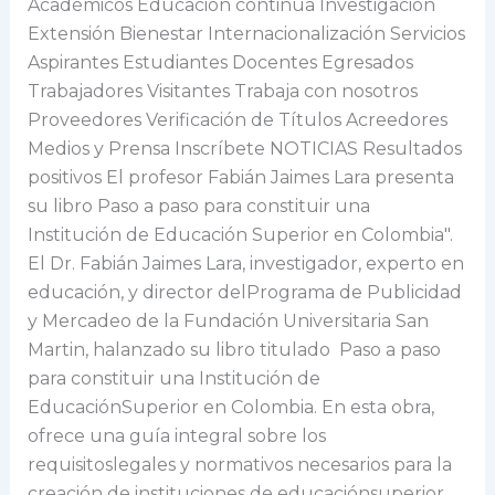
Académicos Educación continua Investigación
paso
Extensión Bienestar Internacionalización Servicios
para
Aspirantes Estudiantes Docentes Egresados
constituir
Trabajadores Visitantes Trabaja con nosotros
una
Proveedores Verificación de Títulos Acreedores
Institución
Medios y Prensa Inscríbete NOTICIAS Resultados
de
positivos El profesor Fabián Jaimes Lara presenta
Educación
su libro Paso a paso para constituir una
Superior
Institución de Educación Superior en Colombia".
en
El Dr. Fabián Jaimes Lara, investigador, experto en
Colombia”.
educación, y director delPrograma de Publicidad
y Mercadeo de la Fundación Universitaria San
Martin, halanzado su libro titulado Paso a paso
para constituir una Institución de
EducaciónSuperior en Colombia. En esta obra,
ofrece una guía integral sobre los
requisitoslegales y normativos necesarios para la
creación de instituciones de educaciónsuperior,