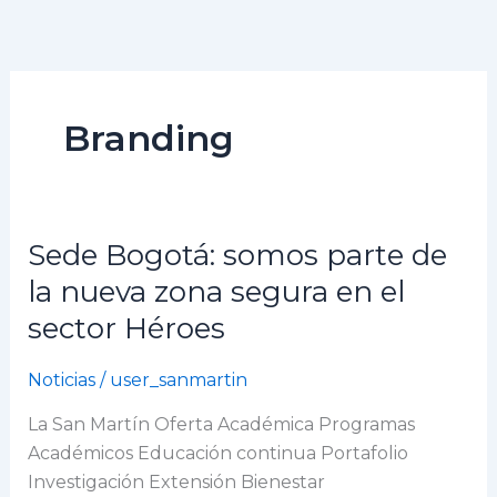
Ir
al
contenido
Branding
Sede Bogotá: somos parte de
Sede
Bogotá:
la nueva zona segura en el
somos
sector Héroes
parte
de
Noticias
/
user_sanmartin
la
nueva
La San Martín Oferta Académica Programas
zona
Académicos Educación continua Portafolio
segura
Investigación Extensión Bienestar