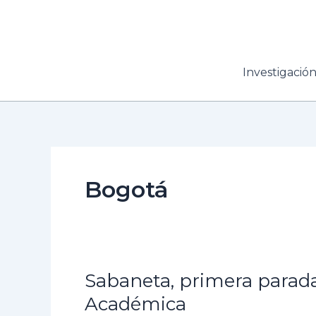
Ir
al
contenido
Investigació
Bogotá
Sabaneta, primera parada d
Sabaneta,
primera
Académica
parada