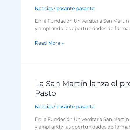
del
Noticias
/
pasante pasante
recorrido
En la Fundación Universitaria San Martí
institucional
y ampliando las oportunidades de formac
de
la
Read More »
Rectoría
y
la
Vicerrectoría
Académica
La San Martín lanza el p
La
San
Pasto
Martín
lanza
Noticias
/
pasante pasante
el
En la Fundación Universitaria San Martí
programa
y ampliando las oportunidades de formac
de