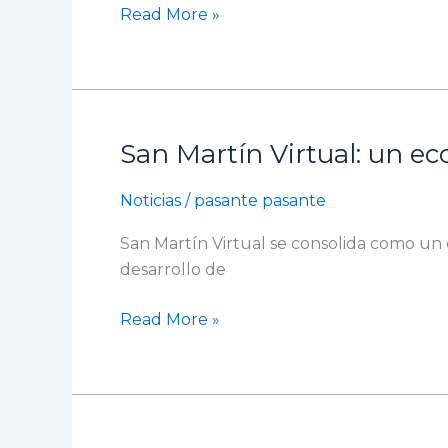
Read More »
nuevos
técnicos
laborales
en
el
San Martín Virtual: un e
área
San
veterinaria
Martín
Noticias
/
pasante pasante
Virtual:
un
San Martín Virtual se consolida como un c
ecosistema
desarrollo de
digital
que
Read More »
transforma
la
experiencia
académica