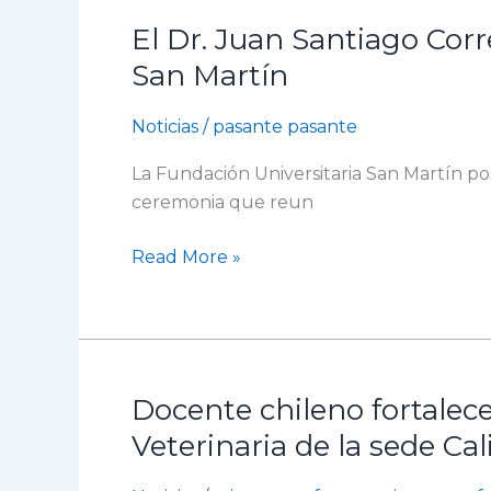
vivo
El Dr. Juan Santiago Cor
El
Dr.
San Martín
Juan
Santiago
Noticias
/
pasante pasante
Correa
La Fundación Universitaria San Martín po
Restrepo
ceremonia que reun
asume
la
Read More »
Rectoría
de
la
Fundación
Universitaria
Docente chileno fortalec
San
Docente
Martín
chileno
Veterinaria de la sede Cal
fortalece
la