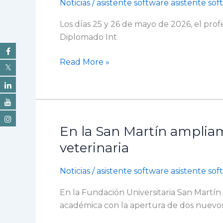
Noticias
/
asistente software asistente so
formación
Los días 25 y 26 de mayo de 2026, el prof
internacional
Diplomado Int
en
el
Read More »
Diplomado
de
Anestesia
Veterinaria
de
En la San Martín ampliam
la
En
sede
la
veterinaria
Cali
San
Martín
Noticias
/
asistente software asistente so
ampliamos
En la Fundación Universitaria San Martín
nuestra
académica con la apertura de dos nuevos 
oferta
con