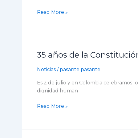
Medicina
Read More »
Veterinaria
y
Zootecnia
en
la
35 años de la Constitució
sede
35
Pasto
años
Noticias
/
pasante pasante
de
la
Es 2 de julio y en Colombia celebramos lo
Constitución
dignidad human
de
1991:
Read More »
un
legado
que
sigue