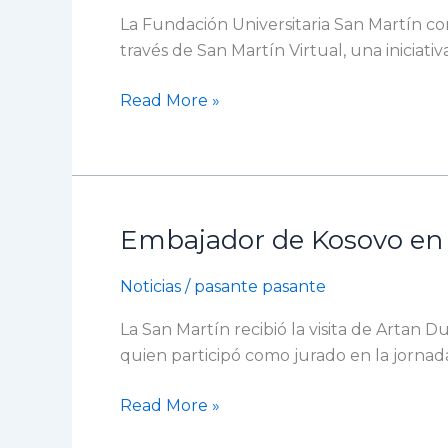
San
La Fundación Universitaria San Martín co
Martín:
través de San Martín Virtual, una iniciativ
aprende
desde
Read More »
cualquier
lugar
con
San
Martín
Embajador de Kosovo en 
Virtual
Embajador
de
Noticias
/
pasante pasante
Kosovo
en
La San Martín recibió la visita de Artan
Colombia
quien participó como jurado en la jornada
visitó
la
Read More »
sede
Bogotá