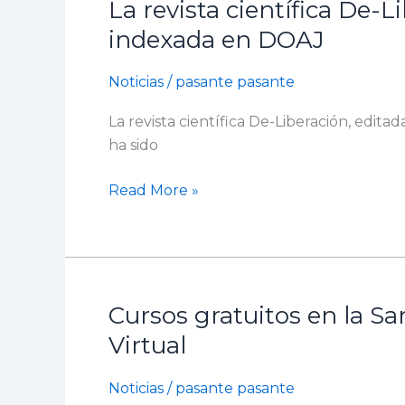
La revista científica De-
La
revista
indexada en DOAJ
científica
De-
Noticias
/
pasante pasante
Liberación
La revista científica De-Liberación, edita
de
ha sido
la
Fundación
Read More »
Universitaria
San
Martín
es
indexada
Cursos gratuitos en la S
en
Cursos
DOAJ
gratuitos
Virtual
en
la
Noticias
/
pasante pasante