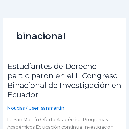
Ir
al
contenido
binacional
Estudiantes de Derecho
Estudiantes
de
participaron en el II Congreso
Derecho
Binacional de Investigación en
participaron
Ecuador
en
el
Noticias
/
user_sanmartin
II
Congreso
La San Martín Oferta Académica Programas
Binacional
Académicos Educación continua Investigación