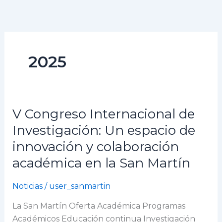
Ir
al
contenido
2025
V Congreso Internacional de
V
Congreso
Investigación: Un espacio de
Internacional
innovación y colaboración
de
académica en la San Martín
Investigación:
Un
Noticias
/
user_sanmartin
espacio
de
La San Martín Oferta Académica Programas
innovación
Académicos Educación continua Investigación