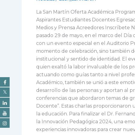
a
La San Martín Oferta Académica Programa
Cumplir
Aspirantes Estudiantes Docentes Egresad
Metas!
Medios y Prensa Acreedores Inscríbete NO
¡Feliz
pasado 29 de mayo, en el marco del Día d
Día
con un evento especial en el Auditorio Pr
del
momento de celebración, sino también de 
Profesor!
institucional y sentido de identidad. El
quien exaltó la labor invaluable de los p
actuando como guías tanto a nivel profes
Académico, también se unió a este emoti
desarrollo de las personas y aportan al 
conferencias que abordaron temas de gra
Docente”. Estas charlas proporcionaron u
la educación. Para finalizar el Dr. Fernan
la Innovación Pedagógica 2024, una emoc
experiencias innovadoras para crear nue