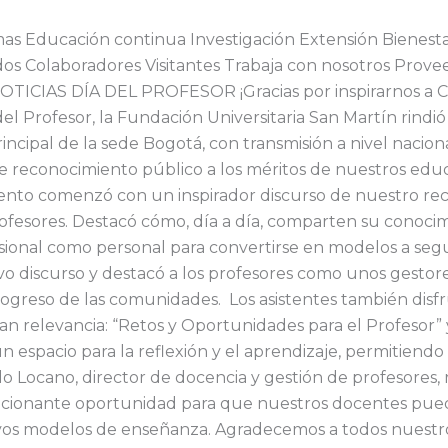
s Educación continua Investigación Extensión Bienestar 
os Colaboradores Visitantes Trabaja con nosotros Prove
TICIAS DÍA DEL PROFESOR ¡Gracias por inspirarnos a Cump
el Profesor, la Fundación Universitaria San Martín rind
incipal de la sede Bogotá, con transmisión a nivel nacio
reconocimiento público a los méritos de nuestros educa
 evento comenzó con un inspirador discurso de nuestro re
rofesores. Destacó cómo, día a día, comparten su conocim
ional como personal para convertirse en modelos a seguir
vo discurso y destacó a los profesores como unos gesto
progreso de las comunidades. Los asistentes también dis
n relevancia: “Retos y Oportunidades para el Profesor”
n espacio para la reflexión y el aprendizaje, permitiend
do Locano, director de docencia y gestión de profesores, 
ionante oportunidad para que nuestros docentes puedan
vos modelos de enseñanza. Agradecemos a todos nuestros