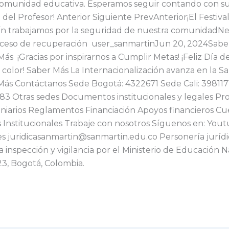
comunidad educativa. Esperamos seguir contando con sus 
ía del Profesor! Anterior Siguiente PrevAnterior¡El Festiv
tín trabajamos por la seguridad de nuestra comunidadNex
oceso de recuperación user_sanmartinJun 20, 2024Saber
¡Gracias por inspirarnos a Cumplir Metas! ¡Feliz Día del
color! Saber Más La Internacionalización avanza en la Sa
Más Contáctanos Sede Bogotá: 4322671 Sede Cali: 39811
3 Otras sedes Documentos institucionales y legales Pro
niarios Reglamentos Financiación Apoyos financieros C
 Institucionales Trabaje con nosotros Síguenos en: You
ales juridicasanmartin@sanmartin.edu.co Personería juríd
a inspección y vigilancia por el Ministerio de Educación 
23, Bogotá, Colombia.