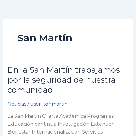
Ir
al
contenido
San Martín
En la San Martín trabajamos
En
la
por la seguridad de nuestra
San
comunidad
Martín
trabajamos
Noticias
/
user_sanmartin
por
la
La San Martín Oferta Académica Programas
seguridad
Educación continua Investigación Extensión
de
Bienestar Internacionalización Servicios