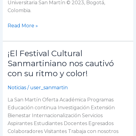
Universitaria San Martín © 2023, Bogotá,
Colombia.
Read More »
¡El Festival Cultural
¡El
Festival
Sanmartiniano nos cautivó
Cultural
con su ritmo y color!
Sanmartiniano
nos
Noticias
/
user_sanmartin
cautivó
con
La San Martín Oferta Académica Programas
su
Educación continua Investigación Extensión
ritmo
Bienestar Internacionalización Servicios
y
Aspirantes Estudiantes Docentes Egresados
color!
Colaboradores Visitantes Trabaja con nosotros