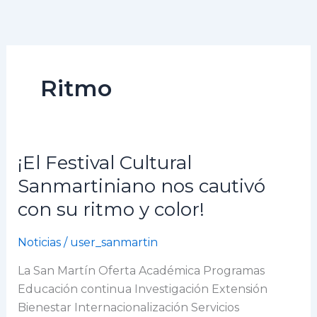
Ir
al
contenido
Ritmo
¡El Festival Cultural
¡El
Festival
Sanmartiniano nos cautivó
Cultural
con su ritmo y color!
Sanmartiniano
nos
Noticias
/
user_sanmartin
cautivó
con
La San Martín Oferta Académica Programas
su
Educación continua Investigación Extensión
ritmo
Bienestar Internacionalización Servicios