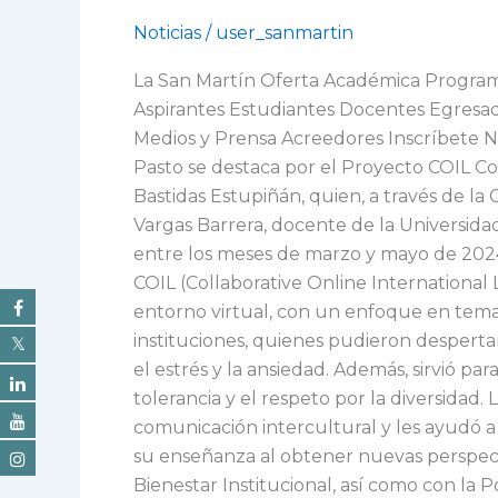
en
Noticias
/
user_sanmartin
la
La San Martín Oferta Académica Programa
San
Aspirantes Estudiantes Docentes Egresad
Martín.
Medios y Prensa Acreedores Inscríbete N
Sede
Pasto se destaca por el Proyecto COIL Co
Pasto
Bastidas Estupiñán, quien, a través de la
se
Vargas Barrera, docente de la Universida
destaca
entre los meses de marzo y mayo de 2024
por
COIL (Collaborative Online International L
el
entorno virtual, con un enfoque en temas
Proyecto
instituciones, quienes pudieron despertar
COIL
el estrés y la ansiedad. Además, sirvió pa
Colombia
tolerancia y el respeto por la diversidad
–
comunicación intercultural y les ayudó a 
México
su enseñanza al obtener nuevas perspecti
Bienestar Institucional, así como con la 