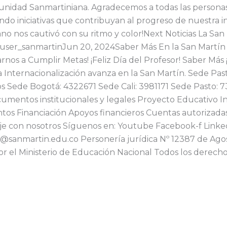
munidad Sanmartiniana. Agradecemos a todas las persona
o iniciativas que contribuyan al progreso de nuestra ins
ano nos cautivó con su ritmo y color!Next Noticias La Sa
 user_sanmartinJun 20, 2024Saber Más En la San Martín 
nos a Cumplir Metas! ¡Feliz Día del Profesor! Saber Más 
a Internacionalización avanza en la San Martín. Sede Pas
s Sede Bogotá: 4322671 Sede Cali: 3981171 Sede Pasto: 
mentos institucionales y legales Proyecto Educativo In
ntos Financiación Apoyos financieros Cuentas autorizad
aje con nosotros Síguenos en: Youtube Facebook-f Linke
tin@sanmartin.edu.co Personería jurídica Nº 12387 de Ago
 por el Ministerio de Educación Nacional Todos los derech