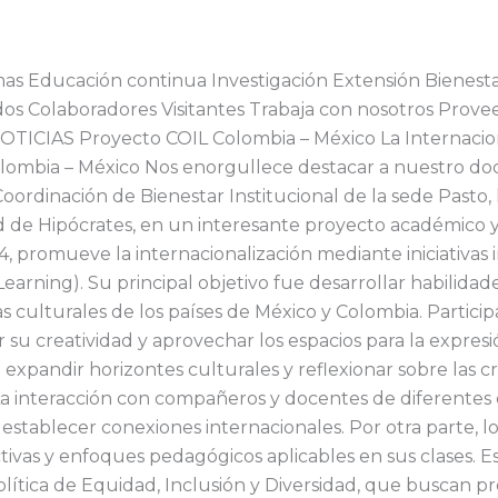
s Educación continua Investigación Extensión Bienestar 
os Colaboradores Visitantes Trabaja con nosotros Prove
OTICIAS Proyecto COIL Colombia – México La Internacion
lombia – México Nos enorgullece destacar a nuestro doce
 Coordinación de Bienestar Institucional de la sede Pasto
d de Hipócrates, en un interesante proyecto académico y 
, promueve la internacionalización mediante iniciativas
earning). Su principal objetivo fue desarrollar habilidad
 culturales de los países de México y Colombia. Partici
 su creatividad y aprovechar los espacios para la expresi
ra expandir horizontes culturales y reflexionar sobre las 
. La interacción con compañeros y docentes de diferentes
establecer conexiones internacionales. Por otra parte, l
vas y enfoques pedagógicos aplicables en sus clases. Est
Política de Equidad, Inclusión y Diversidad, que buscan 