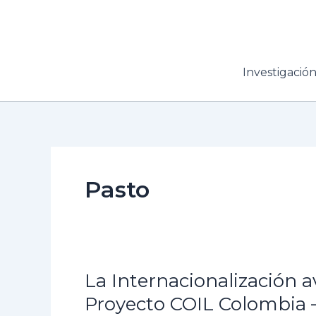
Ir
al
contenido
Investigació
Pasto
La Internacionalización a
La
Internacionalización
Proyecto COIL Colombia 
avanza