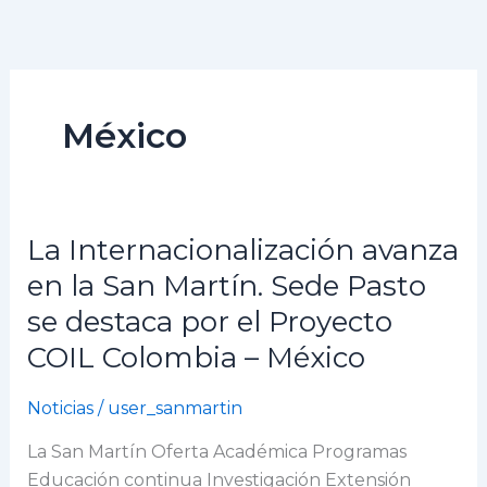
Ir
al
contenido
México
La Internacionalización avanza
La
Internacionalización
en la San Martín. Sede Pasto
avanza
se destaca por el Proyecto
en
COIL Colombia – México
la
San
Noticias
/
user_sanmartin
Martín.
Sede
La San Martín Oferta Académica Programas
Pasto
Educación continua Investigación Extensión