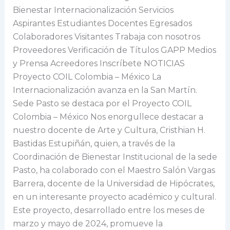
se
Bienestar Internacionalización Servicios
destaca
Aspirantes Estudiantes Docentes Egresados
por
Colaboradores Visitantes Trabaja con nosotros
el
Proveedores Verificación de Títulos GAPP Medios
Proyecto
y Prensa Acreedores Inscríbete NOTICIAS
COIL
Proyecto COIL Colombia – México La
Colombia
Internacionalización avanza en la San Martín.
–
Sede Pasto se destaca por el Proyecto COIL
México
Colombia – México Nos enorgullece destacar a
nuestro docente de Arte y Cultura, Cristhian H.
Bastidas Estupiñán, quien, a través de la
Coordinación de Bienestar Institucional de la sede
Pasto, ha colaborado con el Maestro Salón Vargas
Barrera, docente de la Universidad de Hipócrates,
en un interesante proyecto académico y cultural.
Este proyecto, desarrollado entre los meses de
marzo y mayo de 2024, promueve la