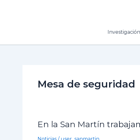
Ir
al
contenido
Investigació
Mesa de seguridad
En la San Martín trabaj
En
la
Noticias
/
user_sanmartin
San