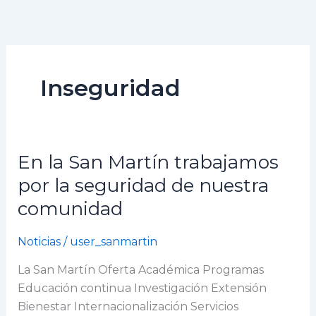
Ir
al
contenido
Inseguridad
En la San Martín trabajamos
En
la
por la seguridad de nuestra
San
comunidad
Martín
trabajamos
Noticias
/
user_sanmartin
por
la
La San Martín Oferta Académica Programas
seguridad
Educación continua Investigación Extensión
de
Bienestar Internacionalización Servicios