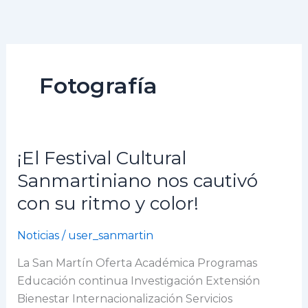
Ir
al
contenido
Fotografía
¡El Festival Cultural
¡El
Festival
Sanmartiniano nos cautivó
Cultural
con su ritmo y color!
Sanmartiniano
nos
Noticias
/
user_sanmartin
cautivó
con
La San Martín Oferta Académica Programas
su
Educación continua Investigación Extensión
ritmo
Bienestar Internacionalización Servicios