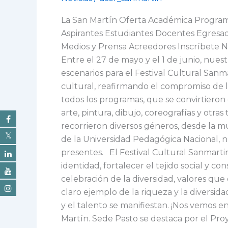
Sanmartiniano
La San Martín Oferta Académica Programa
nos
Aspirantes Estudiantes Docentes Egresad
cautivó
Medios y Prensa Acreedores Inscríbete NOT
con
Entre el 27 de mayo y el 1 de junio, nues
su
escenarios para el Festival Cultural Sanm
ritmo
cultural, reafirmando el compromiso de l
y
todos los programas, que se convirtieron
color!
arte, pintura, dibujo, coreografías y otra
recorrieron diversos géneros, desde la mú
de la Universidad Pedagógica Nacional, n
presentes. El Festival Cultural Sanmart
identidad, fortalecer el tejido social y c
celebración de la diversidad, valores que
claro ejemplo de la riqueza y la diversid
y el talento se manifiestan. ¡Nos vemos e
Martín. Sede Pasto se destaca por el Proy