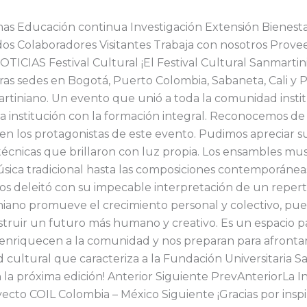
s Educación continua Investigación Extensión Bienestar 
os Colaboradores Visitantes Trabaja con nosotros Prove
ICIAS Festival Cultural ¡El Festival Cultural Sanmartini
tras sedes en Bogotá, Puerto Colombia, Sabaneta, Cali y 
artiniano. Un evento que unió a toda la comunidad institu
a institución con la formación integral. Reconocemos de
 en los protagonistas de este evento. Pudimos apreciar s
s técnicas que brillaron con luz propia. Los ensambles mu
sica tradicional hasta las composiciones contemporáneas. 
os deleitó con su impecable interpretación de un repert
iniano promueve el crecimiento personal y colectivo, pu
onstruir un futuro más humano y creativo. Es un espacio p
 enriquecen a la comunidad y nos preparan para afrontar l
ad cultural que caracteriza a la Fundación Universitaria S
n la próxima edición! Anterior Siguiente PrevAnteriorLa I
ecto COIL Colombia – México Siguiente ¡Gracias por inspir