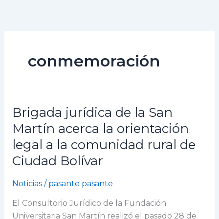
Ir
al
contenido
conmemoración
Brigada jurídica de la San
Brigada
jurídica
Martín acerca la orientación
de
legal a la comunidad rural de
la
Ciudad Bolívar
San
Martín
Noticias
/
pasante pasante
acerca
la
El Consultorio Jurídico de la Fundación
orientación
Universitaria San Martín realizó el pasado 28 de