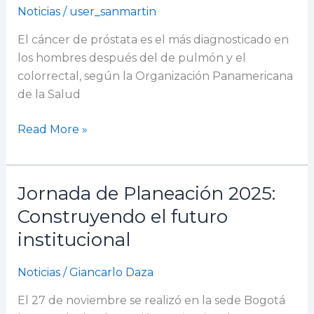
Noticias
/
user_sanmartin
y
atención
El cáncer de próstata es el más diagnosticado en
del
los hombres después del de pulmón y el
cáncer
colorrectal, según la Organización Panamericana
de
de la Salud
próstata
desde
Read More »
la
academia
Jornada de Planeación 2025:
Jornada
de
Construyendo el futuro
Planeación
institucional
2025:
Construyendo
Noticias
/
Giancarlo Daza
el
futuro
El 27 de noviembre se realizó en la sede Bogotá