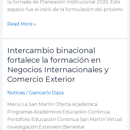
institucional
la Jornada de Planeación Institucional 2025. Este
espacio fue el inicio de la formulación del próximo
Read More »
Intercambio binacional
Intercambio
binacional
fortalece la formación en
fortalece
Negocios Internacionales y
la
Comercio Exterior
formación
en
Noticias
/
Giancarlo Daza
Negocios
Internacionales
Menú La San Martín Oferta Académica
y
Programas Académicos Educación Continua
Comercio
Portafolio Educación Continua San Martín Virtual
Exterior
Investigación Extensión Bienestar