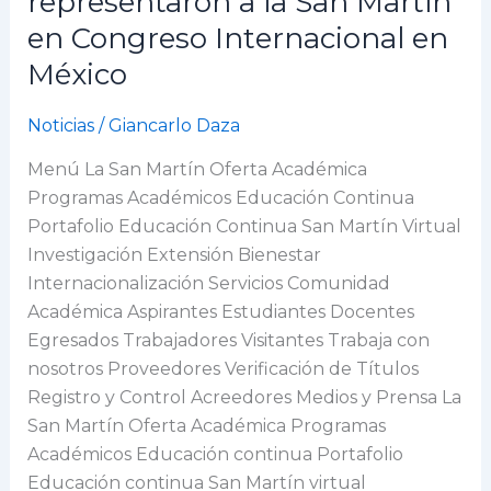
representaron a la San Martín
la
en Congreso Internacional en
sede
Puerto
México
Colombia
representaron
Noticias
/
Giancarlo Daza
a
Menú La San Martín Oferta Académica
la
Programas Académicos Educación Continua
San
Portafolio Educación Continua San Martín Virtual
Martín
Investigación Extensión Bienestar
en
Internacionalización Servicios Comunidad
Congreso
Académica Aspirantes Estudiantes Docentes
Internacional
Egresados Trabajadores Visitantes Trabaja con
en
nosotros Proveedores Verificación de Títulos
México
Registro y Control Acreedores Medios y Prensa La
San Martín Oferta Académica Programas
Académicos Educación continua Portafolio
Educación continua San Martín virtual