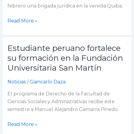
legal
febrero una brigada jurídica en la vereda Quiba.
a
la
Read More »
comunidad
rural
de
Estudiante peruano fortalece
Estudiante
Ciudad
peruano
su formación en la Fundación
Bolívar
fortalece
Universitaria San Martín
su
formación
Noticias
/
Giancarlo Daza
en
la
El programa de Derecho de la Facultad de
Fundación
Ciencias Sociales y Administrativas recibe este
Universitaria
semestre a Manuel Alejandro Gamarra Pinedo
San
Read More »
Martín