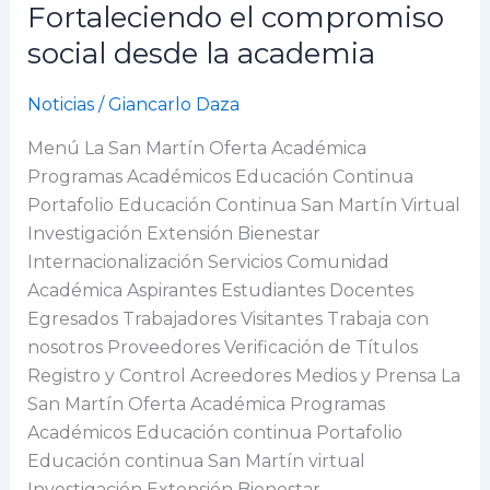
Impacto
Fortaleciendo el compromiso
2025:
social desde la academia
Fortaleciendo
el
Noticias
/
Giancarlo Daza
compromiso
social
Menú La San Martín Oferta Académica
desde
Programas Académicos Educación Continua
la
Portafolio Educación Continua San Martín Virtual
academia
Investigación Extensión Bienestar
Internacionalización Servicios Comunidad
Académica Aspirantes Estudiantes Docentes
Egresados Trabajadores Visitantes Trabaja con
nosotros Proveedores Verificación de Títulos
Registro y Control Acreedores Medios y Prensa La
San Martín Oferta Académica Programas
Académicos Educación continua Portafolio
Educación continua San Martín virtual
Investigación Extensión Bienestar