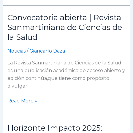
Convocatoria abierta | Revista
Convocatoria
abierta
Sanmartiniana de Ciencias de
|
la Salud
Revista
Sanmartiniana
Noticias
/
Giancarlo Daza
de
Ciencias
La Revista Sanmartiniana de Ciencias de la Salud
de
es una publicación académica de acceso abierto y
la
edición continúa,que tiene como propósito
Salud
divulgar
Read More »
Horizonte Impacto 2025:
Horizonte