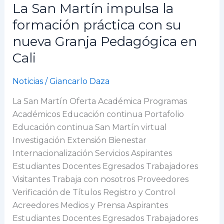
La San Martín impulsa la
La
San
formación práctica con su
Martín
nueva Granja Pedagógica en
impulsa
Cali
la
formación
Noticias
/
Giancarlo Daza
práctica
con
La San Martín Oferta Académica Programas
su
Académicos Educación continua Portafolio
nueva
Educación continua San Martín virtual
Granja
Investigación Extensión Bienestar
Pedagógica
Internacionalización Servicios Aspirantes
en
Estudiantes Docentes Egresados Trabajadores
Cali
Visitantes Trabaja con nosotros Proveedores
Verificación de Títulos Registro y Control
Acreedores Medios y Prensa Aspirantes
Estudiantes Docentes Egresados Trabajadores