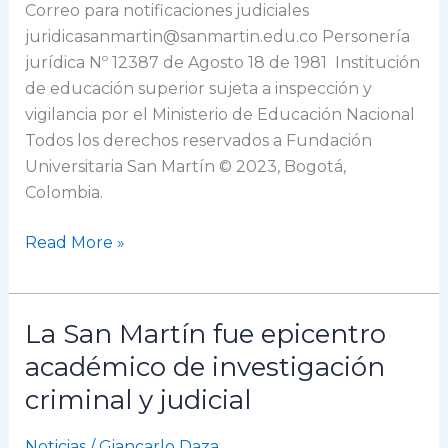
Correo para notificaciones judiciales
juridicasanmartin@sanmartin.edu.co Personería
jurídica Nº 12387 de Agosto 18 de 1981 Institución
de educación superior sujeta a inspección y
vigilancia por el Ministerio de Educación Nacional
Todos los derechos reservados a Fundación
Universitaria San Martín © 2023, Bogotá,
Colombia.
Read More »
La San Martín fue epicentro
La
San
académico de investigación
Martín
criminal y judicial
fue
epicentro
Noticias
/
Giancarlo Daza