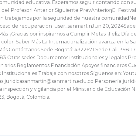
comunidad educativa. Esperamos seguir contando con sus 
ía del Profesor! Anterior Siguiente PrevAnterior¡El Festiv
tín trabajamos por la seguridad de nuestra comunidadNex
oceso de recuperación user_sanmartinJun 20, 2024Saber
¡Gracias por inspirarnos a Cumplir Metas! ¡Feliz Día del
color! Saber Más La Internacionalización avanza en la Sa
Más Contáctanos Sede Bogotá: 4322671 Sede Cali: 39811
3 Otras sedes Documentos institucionales y legales Pro
niarios Reglamentos Financiación Apoyos financieros C
 Institucionales Trabaje con nosotros Síguenos en: You
ales juridicasanmartin@sanmartin.edu.co Personería juríd
a inspección y vigilancia por el Ministerio de Educación 
23, Bogotá, Colombia.