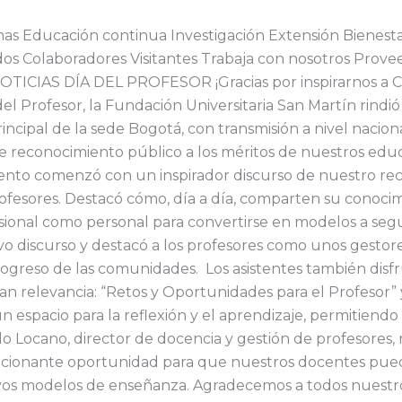
s Educación continua Investigación Extensión Bienestar 
os Colaboradores Visitantes Trabaja con nosotros Prove
TICIAS DÍA DEL PROFESOR ¡Gracias por inspirarnos a Cump
el Profesor, la Fundación Universitaria San Martín rind
incipal de la sede Bogotá, con transmisión a nivel nacio
reconocimiento público a los méritos de nuestros educa
 evento comenzó con un inspirador discurso de nuestro re
rofesores. Destacó cómo, día a día, comparten su conocim
ional como personal para convertirse en modelos a seguir
vo discurso y destacó a los profesores como unos gesto
progreso de las comunidades. Los asistentes también dis
n relevancia: “Retos y Oportunidades para el Profesor”
n espacio para la reflexión y el aprendizaje, permitiend
do Locano, director de docencia y gestión de profesores, 
ionante oportunidad para que nuestros docentes puedan
vos modelos de enseñanza. Agradecemos a todos nuestros