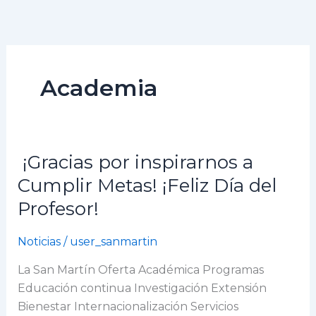
Ir
al
contenido
Academia
¡Gracias por inspirarnos a
¡Gracias
por
Cumplir Metas! ¡Feliz Día del
inspirarnos
Profesor!
a
Cumplir
Noticias
/
user_sanmartin
Metas!
¡Feliz
La San Martín Oferta Académica Programas
Día
Educación continua Investigación Extensión
del
Bienestar Internacionalización Servicios