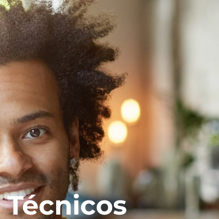
Aspirantes
Estudiantes
Docentes
Egresados
Trabajadores
Visitantes
Técnicos