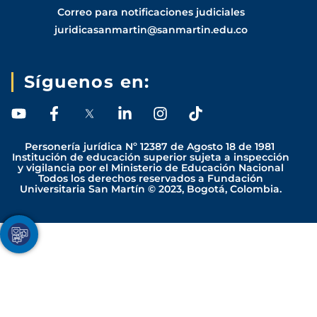
Correo para notificaciones judiciales
juridicasanmartin@sanmartin.edu.co
Síguenos en:
Y
F
L
I
T
o
a
i
n
i
u
c
n
s
k
Personería jurídica Nº 12387 de Agosto 18 de 1981
t
e
k
t
t
Institución de educación superior sujeta a inspección
y vigilancia por el Ministerio de Educación Nacional
u
b
e
a
o
Todos los derechos reservados a Fundación
b
o
d
g
k
Universitaria San Martín © 2023, Bogotá, Colombia.
e
o
i
r
k
n
a
-
-
m
Youtube
Facebook
Twitter
TikTok
Instagram
f
i
n