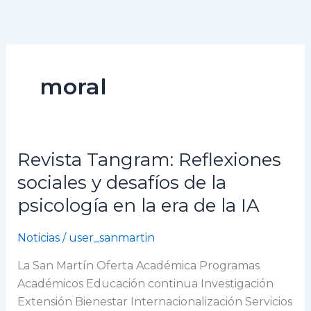
Ir
al
contenido
moral
Revista Tangram: Reflexiones
Revista
Tangram:
sociales y desafíos de la
Reflexiones
psicología en la era de la IA
sociales
y
Noticias
/
user_sanmartin
desafíos
de
La San Martín Oferta Académica Programas
la
Académicos Educación continua Investigación
psicología
Extensión Bienestar Internacionalización Servicios