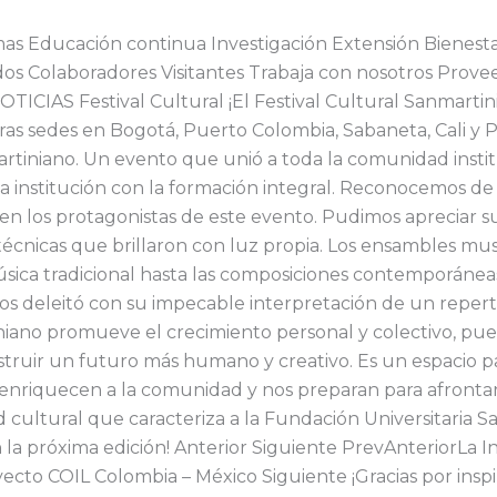
s Educación continua Investigación Extensión Bienestar 
os Colaboradores Visitantes Trabaja con nosotros Prove
ICIAS Festival Cultural ¡El Festival Cultural Sanmartini
tras sedes en Bogotá, Puerto Colombia, Sabaneta, Cali y 
artiniano. Un evento que unió a toda la comunidad institu
a institución con la formación integral. Reconocemos de
 en los protagonistas de este evento. Pudimos apreciar s
s técnicas que brillaron con luz propia. Los ensambles mu
sica tradicional hasta las composiciones contemporáneas. 
os deleitó con su impecable interpretación de un repert
iniano promueve el crecimiento personal y colectivo, pu
onstruir un futuro más humano y creativo. Es un espacio p
 enriquecen a la comunidad y nos preparan para afrontar l
ad cultural que caracteriza a la Fundación Universitaria S
n la próxima edición! Anterior Siguiente PrevAnteriorLa I
ecto COIL Colombia – México Siguiente ¡Gracias por inspir