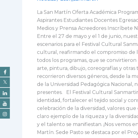
Sanmartiniano
La San Martín Oferta Académica Programa
nos
Aspirantes Estudiantes Docentes Egresad
cautivó
Medios y Prensa Acreedores Inscríbete NOT
con
Entre el 27 de mayo y el 1 de junio, nues
su
escenarios para el Festival Cultural Sanm
ritmo
cultural, reafirmando el compromiso de l
y
todos los programas, que se convirtieron
color!
arte, pintura, dibujo, coreografías y otra
recorrieron diversos géneros, desde la mú
de la Universidad Pedagógica Nacional, n
presentes. El Festival Cultural Sanmart
identidad, fortalecer el tejido social y c
celebración de la diversidad, valores que
claro ejemplo de la riqueza y la diversid
y el talento se manifiestan. ¡Nos vemos e
Martín. Sede Pasto se destaca por el Proy