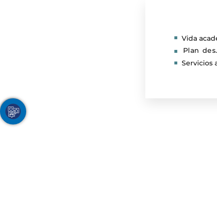
Vida aca
Plan des
Servicios 
Youtube
Facebook
Twitter
TikTok
Instagram