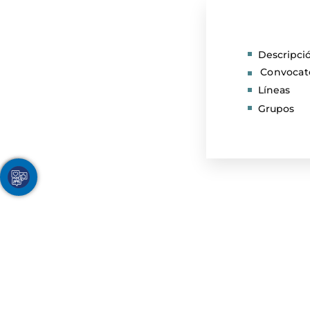
Descripci
Convocat
Líneas
Grupos
Youtube
Facebook
Twitter
TikTok
Instagram